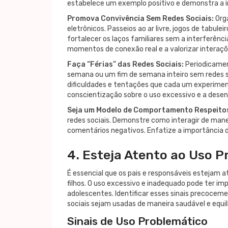
estabelece um exemplo positivo e demonstra a imp
Promova Convivência Sem Redes Sociais:
Orga
eletrônicos. Passeios ao ar livre, jogos de tabule
fortalecer os laços familiares sem a interferênci
momentos de conexão real e a valorizar interaçõ
Faça “Férias” das Redes Sociais:
Periodicament
semana ou um fim de semana inteiro sem redes so
dificuldades e tentações que cada um experimento
conscientização sobre o uso excessivo e a desen
Seja um Modelo de Comportamento Respeito
redes sociais. Demonstre como interagir de mane
comentários negativos. Enfatize a importância de
4. Esteja Atento ao Uso P
É essencial que os pais e responsáveis estejam a
filhos. O uso excessivo e inadequado pode ter 
adolescentes. Identificar esses sinais precoceme
sociais sejam usadas de maneira saudável e equil
Sinais de Uso Problemático