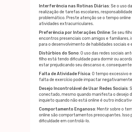
Interferência nas Rotinas Diárias
: Se o uso d
realização de tarefas escolares, responsabilidad
problemático. Preste atenção se o tempo onlin
atividades extracurriculares.
Preferência por Interações Online
: Se seu fi
encontros presenciais com amigos e familiares, is
para o desenvolvimento de habilidades sociais e
Distúrbios do Sono
: O uso das redes sociais an
filho está tendo dificuldade para dormir ou acor
estar prejudicando seu descanso e, consequent
Falta de Atividade Física
: O tempo excessivo e
falta de exercício pode impactar negativamente 
Desejo Incontrolável de Usar Redes Sociais
: 
conectado, mesmo quando manifesta o desejo de p
inquieto quando não está online é outro indicativ
Comportamento Enganoso
: Mentir sobre o te
online são comportamentos preocupantes. Isso po
dificuldade em controlá-lo.