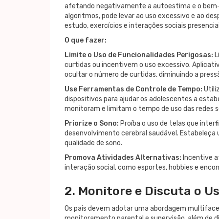
afetando negativamente a autoestima e o bem-es
algoritmos, pode levar ao uso excessivo e ao des
estudo, exercícios e interações sociais presenciai
O que fazer:
Limite o Uso de Funcionalidades Perigosas:
L
curtidas ou incentivem o uso excessivo. Aplicat
ocultar o número de curtidas, diminuindo a pressã
Use Ferramentas de Controle de Tempo:
Utili
dispositivos para ajudar os adolescentes a estabe
monitoram e limitam o tempo de uso das redes soc
Priorize o Sono:
Proíba o uso de telas que inter
desenvolvimento cerebral saudável. Estabeleça 
qualidade de sono.
Promova Atividades Alternativas:
Incentive a
interação social, como esportes, hobbies e enco
2. Monitore e Discuta o U
Os pais devem adotar uma abordagem multifaceta
monitoramento parental e supervisão, além de di