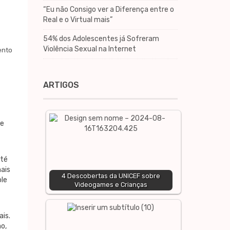
“Eu não Consigo ver a Diferença entre o
Real e o Virtual mais”
54% dos Adolescentes já Sofreram
Violência Sexual na Internet
ento
ARTIGOS
 e
até
mais
4 Descobertas da UNICEF sobre
ole
Videogames e Crianças
ais.
o,