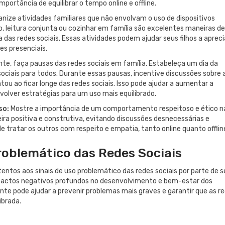
ortância de equilibrar o tempo online e offline.
nize atividades familiares que não envolvam o uso de dispositivos
iro, leitura conjunta ou cozinhar em família são excelentes maneiras de
a das redes sociais. Essas atividades podem ajudar seus filhos a apreci
es presenciais.
e, faça pausas das redes sociais em família. Estabeleça um dia da
ciais para todos. Durante essas pausas, incentive discussões sobre 
u ao ficar longe das redes sociais. Isso pode ajudar a aumentar a
volver estratégias para um uso mais equilibrado.
so:
Mostre a importância de um comportamento respeitoso e ético n
ira positiva e construtiva, evitando discussões desnecessárias e
 tratar os outros com respeito e empatia, tanto online quanto offlin
roblemático das Redes Sociais
tentos aos sinais de uso problemático das redes sociais por parte de 
impactos negativos profundos no desenvolvimento e bem-estar dos
nte pode ajudar a prevenir problemas mais graves e garantir que as r
ibrada.