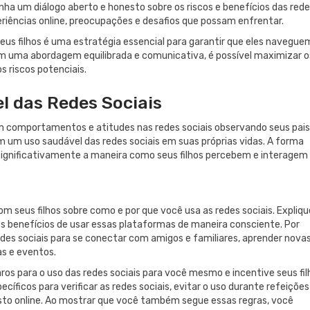
ha um diálogo aberto e honesto sobre os riscos e benefícios das red
xperiências online, preocupações e desafios que possam enfrentar.
 seus filhos é uma estratégia essencial para garantir que eles navegue
om uma abordagem equilibrada e comunicativa, é possível maximizar o
s riscos potenciais.
l das Redes Sociais
comportamentos e atitudes nas redes sociais observando seus pais
 um uso saudável das redes sociais em suas próprias vidas. A forma
 significativamente a maneira como seus filhos percebem e interagem
m seus filhos sobre como e por que você usa as redes sociais. Expliqu
os benefícios de usar essas plataformas de maneira consciente. Por
es sociais para se conectar com amigos e familiares, aprender nova
as e eventos.
aros para o uso das redes sociais para você mesmo e incentive seus fil
cíficos para verificar as redes sociais, evitar o uso durante refeições
asto online. Ao mostrar que você também segue essas regras, você