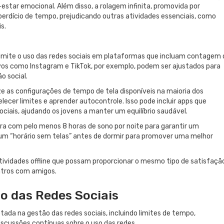
tar emocional. Além disso, a rolagem infinita, promovida por
perdício de tempo, prejudicando outras atividades essenciais, como
s.
imite o uso das redes sociais em plataformas que incluam contagem 
ivos como Instagram e TikTok, por exemplo, podem ser ajustados para
o social.
ze as configurações de tempo de tela disponíveis na maioria dos
lecer limites e aprender autocontrole. Isso pode incluir apps que
iais, ajudando os jovens a manter um equilíbrio saudável.
fira com pelo menos 8 horas de sono por noite para garantir um
um “horário sem telas” antes de dormir para promover uma melhor
tividades offline que possam proporcionar o mesmo tipo de satisfaçã
ntros com amigos.
so das Redes Sociais
da na gestão das redes sociais, incluindo limites de tempo,
scussões contínuas sobre o uso das redes.