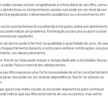
as redes sociais estiver atrapalhando a rotina diária do seu filho, como 
es domésticas ou compromissos sociais, isso pode ser um sinal de uso
e está prejudicando o desempenho acadêmico ou o envolvimento em
lho está constantemente escolhendo interações online em detrimento
so pode indicar um problema. A interação social cara a cara é crucial
 emocionais saudáveis.
tes de dormir pode interferir na qualidade e quantidade do sono. Se seu
da frequentemente durante a noite para verificar notificações, isso po
emente, seu desenvolvimento.
m frente às telas pode reduzir o tempo dedicado a atividades físicas.
a saúde física e mental dos adolescentes.
Se seu filho expressa uma forte necessidade de estar constantement
arar, isso pode ser um sinal de dependência. Sentir-se ansioso ou
o.
mpo gasto nas redes sociais ou esconder dispositivos para continuar
de indicar que seu filho está ciente do uso excessivo, mas sente