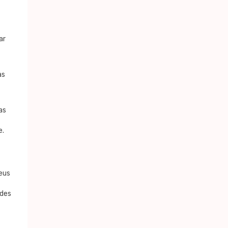
ar
as
as
e.
seus
edes