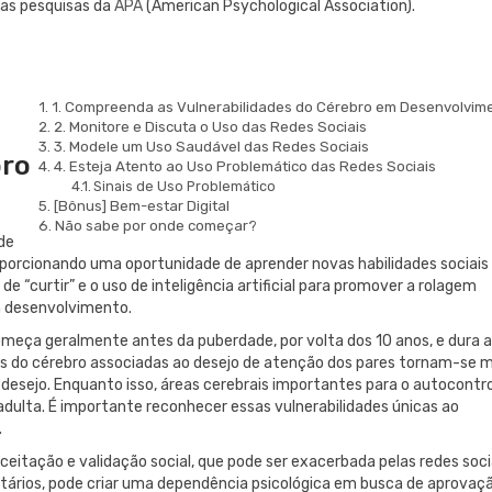
nas pesquisas da
APA
(American Psychological Association).
1. Compreenda as Vulnerabilidades do Cérebro em Desenvolvim
2. Monitore e Discuta o Uso das Redes Sociais
3. Modele um Uso Saudável das Redes Sociais
bro
4. Esteja Atento ao Uso Problemático das Redes Sociais
Sinais de Uso Problemático
[Bônus] Bem-estar Digital
Não sabe por onde começar?
de
roporcionando uma oportunidade de aprender novas habilidades sociais
 “curtir” e o uso de inteligência artificial para promover a rolagem
m desenvolvimento.
meça geralmente antes da puberdade, por volta dos 10 anos, e dura 
reas do cérebro associadas ao desejo de atenção dos pares tornam-se 
e desejo. Enquanto isso, áreas cerebrais importantes para o autocontr
ulta. É importante reconhecer essas vulnerabilidades únicas ao
.
itação e validação social, que pode ser exacerbada pelas redes soci
ários, pode criar uma dependência psicológica em busca de aprovaçã