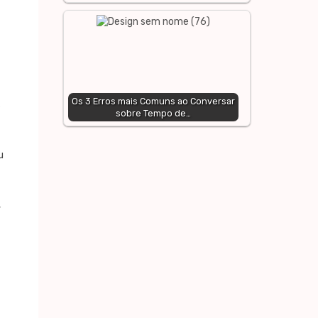
Os 3 Erros mais Comuns ao Conversar
s
sobre Tempo de…
u
,