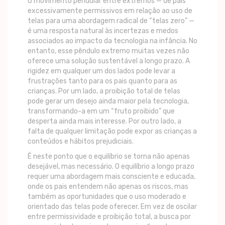
O movimento pendular entre extremos — de pais
excessivamente permissivos em relação ao uso de
telas para uma abordagem radical de “telas zero” —
é uma resposta natural às incertezas e medos
associados ao impacto da tecnologia na infância. No
entanto, esse pêndulo extremo muitas vezes não
oferece uma solução sustentável a longo prazo. A
rigidez em qualquer um dos lados pode levar a
frustrações tanto para os pais quanto para as
crianças. Por um lado, a proibição total de telas
pode gerar um desejo ainda maior pela tecnologia,
transformando-a em um “fruto proibido” que
desperta ainda mais interesse. Por outro lado, a
falta de qualquer limitação pode expor as crianças a
conteúdos e hábitos prejudiciais.
É neste ponto que o equilíbrio se torna não apenas
desejável, mas necessário. O equilíbrio a longo prazo
requer uma abordagem mais consciente e educada,
onde os pais entendem não apenas os riscos, mas
também as oportunidades que o uso moderado e
orientado das telas pode oferecer. Em vez de oscilar
entre permissividade e proibição total, a busca por