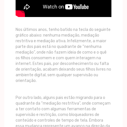
Nos últimos anos, tenho batido na tecla do seguinte
gráfico abaixo: nenhuma mediação, mediação
restritiva e mediação ativa. Infelizmente, a maior
parte dos pais está no quadrante de “nenhuma
mediação”, onde não fazem ideia de como e o quê
os filhos consomem e com quem interagem na
internet. Estes pais, por desconhecimento ou falta
de orientação, acabam deixando seus filhos livres no
ambiente digital, sem qualquer supervisão ou
orientação.
Por outro lado, alguns pais estão migrando para o
quadrante da “mediação restritiva”, onde começam
a ter contato com algumas ferramentas de
supervisão e restrição, como bloqueadores de
conteúdo e controles de tempo de tela. Embora
essa mudança represente um avanço na direção da