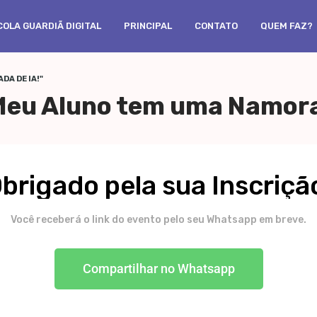
OLA GUARDIÃ DIGITAL
PRINCIPAL
CONTATO
QUEM FAZ?
DA DE IA!"
“Meu Aluno tem uma Namora
brigado pela sua Inscriçã
Você receberá o link do evento pelo seu Whatsapp em breve.
Compartilhar no Whatsapp