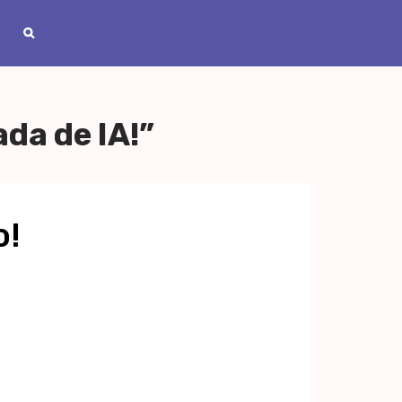
da de IA!”
o!